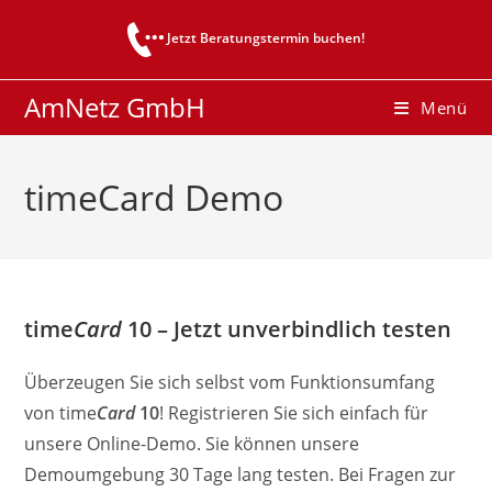
Zum
Jetzt Beratungstermin buchen!
Inhalt
springen
AmNetz GmbH
Menü
timeCard Demo
time
Card
10
– Jetzt unverbindlich testen
Überzeugen Sie sich selbst vom Funktionsumfang
von time
Card
10
! Registrieren Sie sich einfach für
unsere Online-Demo. Sie können unsere
Demoumgebung 30 Tage lang testen. Bei Fragen zur