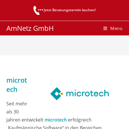
Zum
Jetzt Beratungstermin buchen!
Inhalt
springen
AmNetz GmbH
Menü
microt
ech
Seit mehr
als 30
Jahren entwickelt
microtech
erfolgreich
„Kaufmännische Software“ in den Bereichen