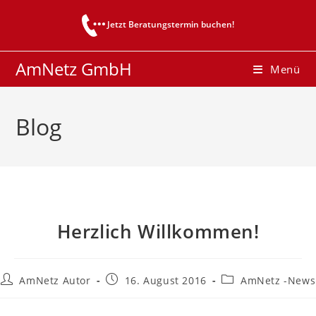
Zum
Jetzt Beratungstermin buchen!
Inhalt
springen
AmNetz GmbH
Menü
Blog
Herzlich Willkommen!
Beitrags-
Beitrag
Beitrags-
AmNetz Autor
16. August 2016
AmNetz -News
Autor:
veröffentlicht:
Kategorie: