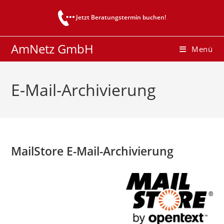
Zum
Jetzt Beratungstermin buchen!
Inhalt
springen
AmNetz GmbH
Menü
E-Mail-Archivierung
MailStore E-Mail-Archivierung