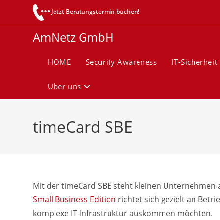
Zum
Jetzt Beratungstermin buchen!
Inhalt
springen
AmNetz GmbH
HOME
Security Awareness
IT-Sicherheit
Über uns
timeCard SBE
Mit der timeCard SBE steht kleinen Unternehmen a
Small Business Edition
richtet sich gezielt an Bet
komplexe IT-Infrastruktur auskommen möchten.​