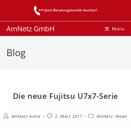
Zum
Jetzt Beratungstermin buchen!
Inhalt
springen
AmNetz GmbH
Menü
Blog
Die neue Fujitsu U7x7-Serie
Beitrags-
Beitrag
Beitrags-
AmNetz Autor
2. März 2017
AmNetz -News
Autor:
veröffentlicht:
Kategorie: