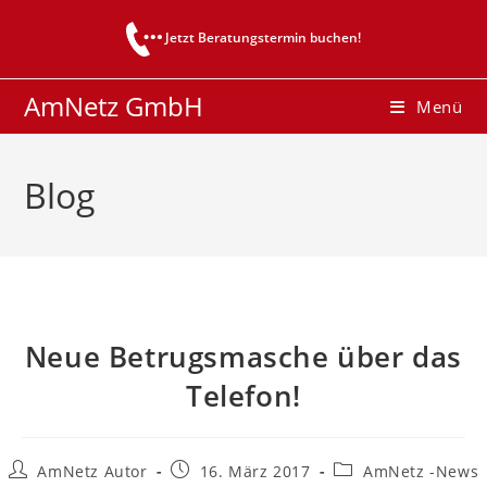
Zum
Jetzt Beratungstermin buchen!
Inhalt
springen
AmNetz GmbH
Menü
Blog
Neue Betrugsmasche über das
Telefon!
Beitrags-
Beitrag
Beitrags-
AmNetz Autor
16. März 2017
AmNetz -News