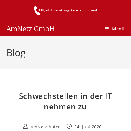
Zum
Jetzt Beratungstermin buchen!
Inhalt
springen
AmNetz GmbH
Menü
Blog
Schwachstellen in der IT
nehmen zu
Beitrags-
Beitrag
AmNetz Autor
24. Juni 2020