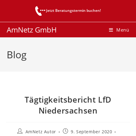
Zum
Jetzt Beratungstermin buchen!
Inhalt
springen
AmNetz GmbH
Menü
Blog
Tägtigkeitsbericht LfD
Niedersachsen
Beitrags-
Beitrag
AmNetz Autor
9. September 2020