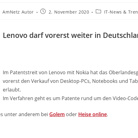
itrags-
Beitrag
Beitrags-
AmNetz Autor
2. November 2020
IT-News & Tre
tor:
veröffentlicht:
Kategorie:
Lenovo darf vorerst weiter in Deutschl
Im Patentstreit von Lenovo mit Nokia hat das Oberlande
vorerst den Verkauf von Desktop-PCs, Notebooks und Tab
erlaubt.
Im Verfahren geht es um Patente rund um den Video-Code
 es unter anderem bei
Golem
oder
Heise online
.