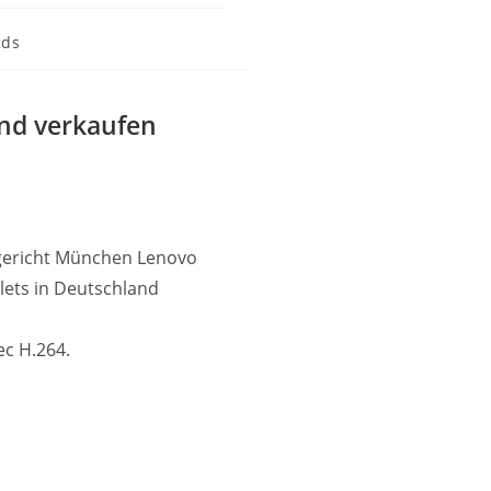
nds
and verkaufen
sgericht München Lenovo
lets in Deutschland
c H.264.