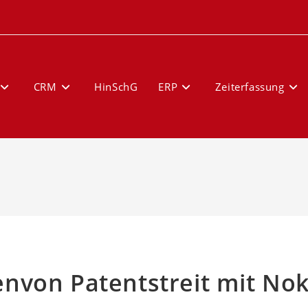
CRM
HinSchG
ERP
Zeiterfassung
envon Patentstreit mit Nok