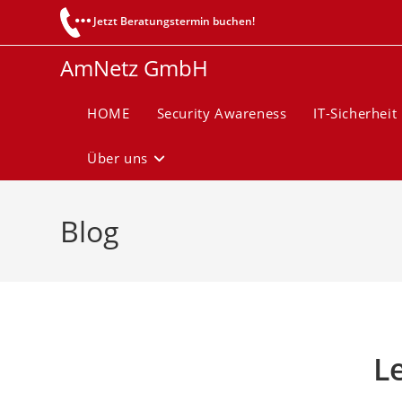
Zum
Jetzt Beratungstermin buchen!
Inhalt
springen
AmNetz GmbH
HOME
Security Awareness
IT-Sicherheit
Über uns
Blog
L