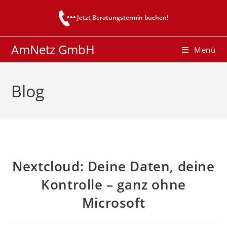
Zum
Jetzt Beratungstermin buchen!
Inhalt
springen
AmNetz GmbH
Menü
Blog
Nextcloud: Deine Daten, deine
Kontrolle – ganz ohne
Microsoft