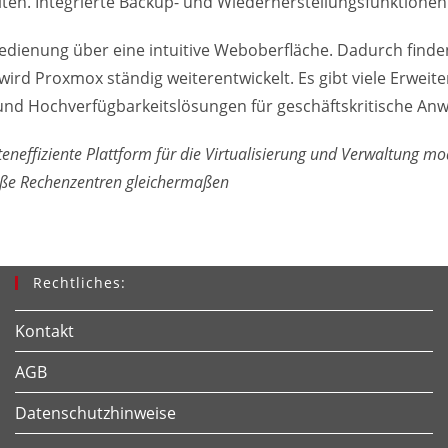
iten. Integrierte Backup- und Wiederherstellungsfunktionen
 Bedienung über eine intuitive Weboberfläche. Dadurch finde
ird Proxmox ständig weiterentwickelt. Es gibt viele Erweit
 und Hochverfügbarkeitslösungen für geschäftskritische A
teneffiziente Plattform für die Virtualisierung und Verwaltung mod
oße Rechenzentren gleichermaßen
Rechtliches:
Kontakt
AGB
Datenschutzhinweise