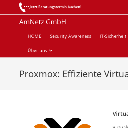
Zum
Jetzt Beratungstermin buchen!
Inhalt
springen
AmNetz GmbH
HOME
Security Awareness
IT-Sicherheit
Über uns
Proxmox: Effiziente Virtu
Virtu
Virtual