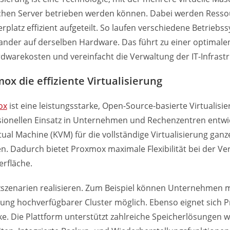
chen Server betrieben werden können. Dabei werden Ressou
erplatz effizient aufgeteilt. So laufen verschiedene Betr
ander auf derselben Hardware. Das führt zu einer optimal
dwarekosten und vereinfacht die Verwaltung der IT-Infrastr
ox die effiziente Virtualisierung
ox
ist eine leistungsstarke, Open-Source-basierte Virtualisie
sionellen Einsatz in Unternehmen und Rechenzentren entwic
tual Machine (KVM) für die vollständige Virtualisierung gan
. Dadurch bietet Proxmox maximale Flexibilität bei der Ve
erfläche.
atzszenarien realisieren. Zum Beispiel können Unternehme
tung hochverfügbarer Cluster möglich. Ebenso eignet sich
. Die Plattform unterstützt zahlreiche Speicherlösungen wi