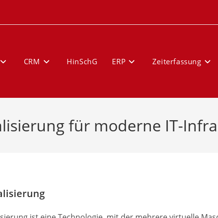
CRM
HinSchG
ERP
Zeiterfassung
alisierung für moderne IT-Infr
alisierung
isierung ist eine Technologie, mit der mehrere virtuelle Ma