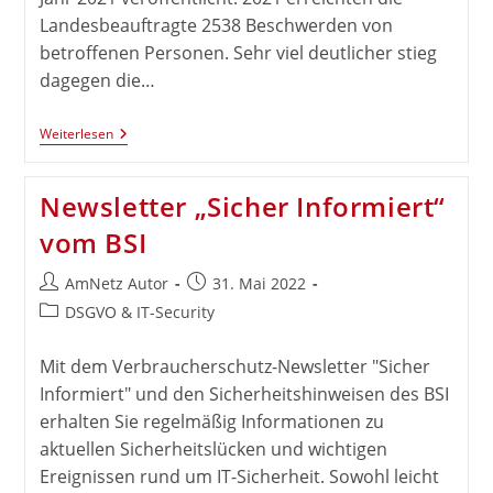
Landesbeauftragte 2538 Beschwerden von
betroffenen Personen. Sehr viel deutlicher stieg
dagegen die…
LfD
Weiterlesen
Niedersachsen
–
Tägtigkeitsbericht
Newsletter „Sicher Informiert“
2021
vom BSI
Beitrags-
Beitrag
AmNetz Autor
31. Mai 2022
Autor:
veröffentlicht:
Beitrags-
DSGVO & IT-Security
Kategorie:
Mit dem Verbraucherschutz-Newsletter "Sicher
Informiert" und den Sicherheitshinweisen des BSI
erhalten Sie regelmäßig Informationen zu
aktuellen Sicherheitslücken und wichtigen
Ereignissen rund um IT-Sicherheit. Sowohl leicht