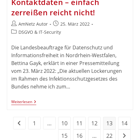
Kontaktdaten – einfach
Löschen
zerreißen reicht nicht!
Beitrags-
Beitrag
AmNetz Autor
25. März 2022
Autor:
veröffentlicht:
Beitrags-
DSGVO & IT-Security
Kategorie:
Die Landesbeauftrage für Datenschutz und
Informationsfreiheit in Nordrhein-Westfalen,
Bettina Gayk, erklärt in einer Pressemitteilung
vom 23. März 2022: „Die aktuellen Lockerungen
im Rahmen des Infektionsschutzgesetzes des
Bundes nehme ich zum…
LDI
Weiterlesen
NRW:
3G-
Nachweis
Und
1
…
10
11
12
13
14
Zur vorherigen Seite
Kontaktdaten
–
15
16
…
22
Zur näc
Einfach