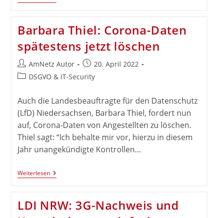
Esprimo
K5010/24
All-
Barbara Thiel: Corona-Daten
In-
One-
spätestens jetzt löschen
Desktop-
PC
Beitrags-
Beitrag
AmNetz Autor
20. April 2022
Autor:
veröffentlicht:
Beitrags-
DSGVO & IT-Security
Kategorie:
Auch die Landesbeauftragte für den Datenschutz
(LfD) Niedersachsen, Barbara Thiel, fordert nun
auf, Corona-Daten von Angestellten zu löschen.
Thiel sagt: “Ich behalte mir vor, hierzu in diesem
Jahr unangekündigte Kontrollen…
Barbara
Weiterlesen
Thiel:
Corona-
Daten
LDI NRW: 3G-Nachweis und
Spätestens
Jetzt