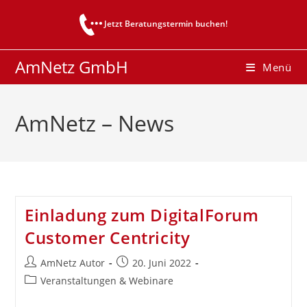
Zum
Jetzt Beratungstermin buchen!
Inhalt
springen
AmNetz GmbH
Menü
AmNetz – News
Einladung zum DigitalForum
Customer Centricity
Beitrags-
Beitrag
AmNetz Autor
20. Juni 2022
Autor:
veröffentlicht:
Beitrags-
Veranstaltungen & Webinare
Kategorie: