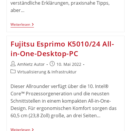
verständliche Erklärungen, praxisnahe Tipps,
aber…
Newsletter
Weiterlesen
„Sicher
Informiert“
Vom
Fujitsu Esprimo K5010/24 All-
BSI
in-One-Desktop-PC
Beitrags-
Beitrag
AmNetz Autor
10. Mai 2022
Autor:
veröffentlicht:
Beitrags-
Virtualisierung & Infrastruktur
Kategorie:
Dieser Allrounder verfügt über die 10. Intel®
Core™ Prozessorgeneration und die neusten
Schnittstellen in einem kompakten All-in-One-
Design. Für ergonomischen Komfort sorgen das
60,5 cm (23,8 Zoll) große, an drei Seiten…
Fujitsu
Weiterlesen