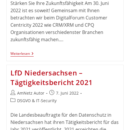
Stärken Sie Ihre Zukunftsfähigkeit Am 30. Juni
2022 ist es soweit! Gemeinsam mit Ihnen
betrachten wir beim DigitalForum Customer
Centricity 2022 wie CRM/XRM und CPQ
Organisationen verschiedenster Branchen
zukunftsfähig machen.…
Einladung
Weiterlesen
Zum
DigitalForum
Customer
LfD Niedersachsen –
Centricity
Tägtigkeitsbericht 2021
Beitrags-
Beitrag
AmNetz Autor
7. Juni 2022
Autor:
veröffentlicht:
Beitrags-
DSGVO & IT-Security
Kategorie:
Die Landesbeauftragte für den Datenschutz in
Niedersachsen hat ihren Tätigkeitsbericht für das
Jahr 2021 veröffentlicht. 2021 erreichten die