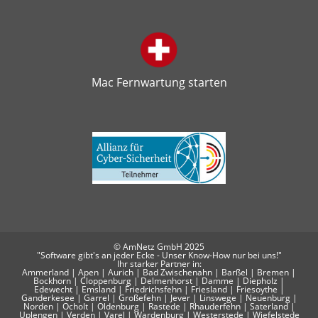
Mac Fernwartung starten
© AmNetz GmbH 2025
"Software gibt's an jeder Ecke - Unser Know-How nur bei uns!"
Ihr starker Partner in:
Ammerland | Apen | Aurich | Bad Zwischenahn | Barßel | Bremen |
Bockhorn | Cloppenburg | Delmenhorst | Damme | Diepholz |
Edewecht | Emsland | Friedrichsfehn | Friesland | Friesoythe |
Ganderkesee | Garrel | Großefehn | Jever | Linswege | Neuenburg |
Norden | Ocholt | Oldenburg | Rastede | Rhauderfehn | Saterland |
Uplengen | Verden | Varel | Wardenburg | Westerstede | Wiefelstede