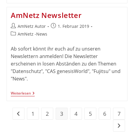
Für
Unser
Team
AmNetz Newsletter
Gesucht!
Beitrags-
Beitrag
AmNetz Autor
1. Februar 2019
Autor:
veröffentlicht:
Beitrags-
AmNetz -News
Kategorie:
Ab sofort könnt ihr euch auf zu unseren
Newslettern anmelden! Die Newsletter
erscheinen in losen Abständen zu den Themen
"Datenschutz", "CAS genesisWorld", "Fujitsu" und
"News".
AmNetz
Weiterlesen
Newsletter
1
2
3
4
5
6
7
Zur vorherigen Seite
Zur näc