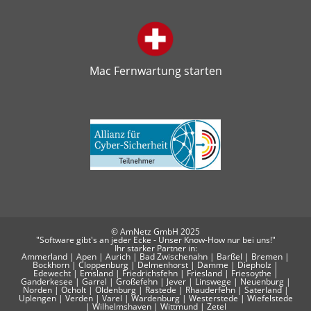
Mac Fernwartung starten
© AmNetz GmbH 2025
"Software gibt's an jeder Ecke - Unser Know-How nur bei uns!"
Ihr starker Partner in:
Ammerland | Apen | Aurich | Bad Zwischenahn | Barßel | Bremen |
Bockhorn | Cloppenburg | Delmenhorst | Damme | Diepholz |
Edewecht | Emsland | Friedrichsfehn | Friesland | Friesoythe |
Ganderkesee | Garrel | Großefehn | Jever | Linswege | Neuenburg |
Norden | Ocholt | Oldenburg | Rastede | Rhauderfehn | Saterland |
Uplengen | Verden | Varel | Wardenburg | Westerstede | Wiefelstede
| Wilhelmshaven | Wittmund | Zetel