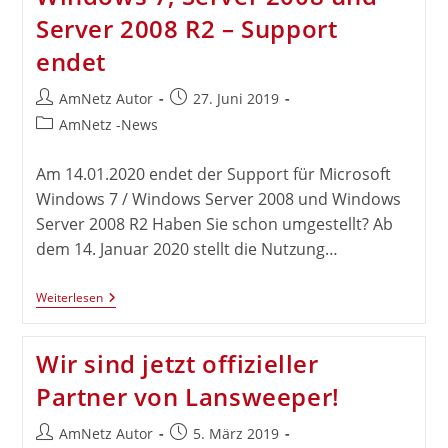
Team
Server 2008 R2 – Support
endet
Beitrags-
Beitrag
AmNetz Autor
27. Juni 2019
Autor:
veröffentlicht:
Beitrags-
AmNetz -News
Kategorie:
Am 14.01.2020 endet der Support für Microsoft
Windows 7 / Windows Server 2008 und Windows
Server 2008 R2 Haben Sie schon umgestellt? Ab
dem 14. Januar 2020 stellt die Nutzung…
Windows
Weiterlesen
7,
Server
2008
Wir sind jetzt offizieller
Und
Server
Partner von Lansweeper!
2008
R2
–
Beitrags-
Beitrag
AmNetz Autor
5. März 2019
Support