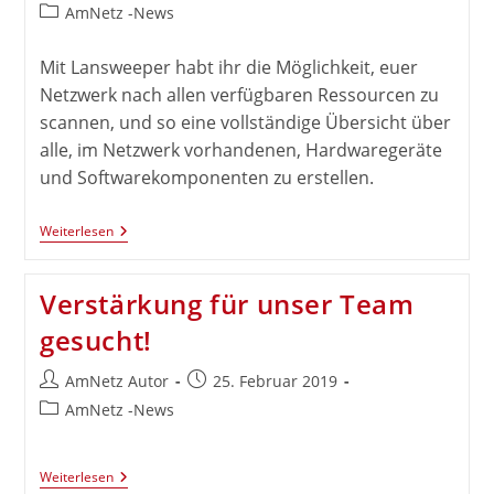
Autor:
veröffentlicht:
Endet
Beitrags-
AmNetz -News
Kategorie:
Mit Lansweeper habt ihr die Möglichkeit, euer
Netzwerk nach allen verfügbaren Ressourcen zu
scannen, und so eine vollständige Übersicht über
alle, im Netzwerk vorhandenen, Hardwaregeräte
und Softwarekomponenten zu erstellen.
Wir
Weiterlesen
Sind
Jetzt
Offizieller
Verstärkung für unser Team
Partner
Von
gesucht!
Lansweeper!
Beitrags-
Beitrag
AmNetz Autor
25. Februar 2019
Autor:
veröffentlicht:
Beitrags-
AmNetz -News
Kategorie:
Verstärkung
Weiterlesen