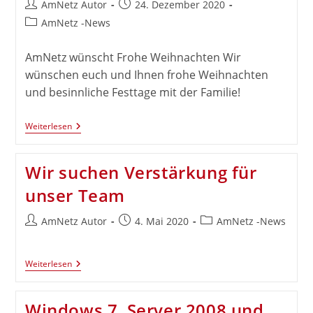
Beitrags-
Beitrag
AmNetz Autor
24. Dezember 2020
Autor:
veröffentlicht:
Beitrags-
AmNetz -News
Kategorie:
AmNetz wünscht Frohe Weihnachten Wir
wünschen euch und Ihnen frohe Weihnachten
und besinnliche Festtage mit der Familie!
Frohe
Weiterlesen
Weihnachten
Wir suchen Verstärkung für
unser Team
Beitrags-
Beitrag
Beitrags-
AmNetz Autor
4. Mai 2020
AmNetz -News
Autor:
veröffentlicht:
Kategorie:
Wir
Weiterlesen
Suchen
Verstärkung
Für
Windows 7, Server 2008 und
Unser